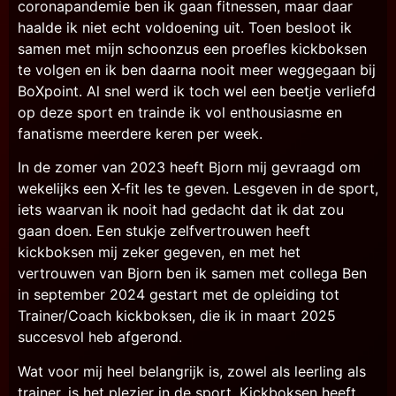
coronapandemie ben ik gaan fitnessen, maar daar
haalde ik niet echt voldoening uit. Toen besloot ik
samen met mijn schoonzus een proefles kickboksen
te volgen en ik ben daarna nooit meer weggegaan bij
BoXpoint. Al snel werd ik toch wel een beetje verliefd
op deze sport en trainde ik vol enthousiasme en
fanatisme meerdere keren per week.
In de zomer van 2023 heeft Bjorn mij gevraagd om
wekelijks een X-fit les te geven. Lesgeven in de sport,
iets waarvan ik nooit had gedacht dat ik dat zou
gaan doen. Een stukje zelfvertrouwen heeft
kickboksen mij zeker gegeven, en met het
vertrouwen van Bjorn ben ik samen met collega Ben
in september 2024 gestart met de opleiding tot
Trainer/Coach kickboksen,
die ik in maart 2025
succesvol heb afgerond
.
Wat voor mij heel belangrijk is, zowel als leerling als
trainer, is het plezier in de sport. Kickboksen heeft