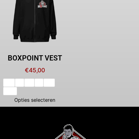
BOXPOINT VEST
€
45,00
XS
S
M
L
XL
XXL
Opties selecteren