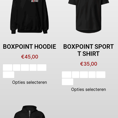
BOXPOINT HOODIE
BOXPOINT SPORT
T SHIRT
€
45,00
€
35,00
XS
S
M
L
XL
XXL
XS
S
M
L
XL
Opties selecteren
XXL
Opties selecteren