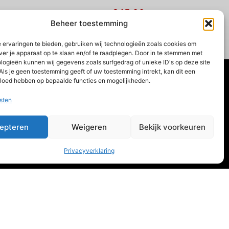
€
45,00
Beheer toestemming
XS
S
M
L
XL
XXL
 ervaringen te bieden, gebruiken wij technologieën zoals cookies om
Opties selecteren
ver je apparaat op te slaan en/of te raadplegen. Door in te stemmen met
logieën kunnen wij gegevens zoals surfgedrag of unieke ID's op deze site
Als je geen toestemming geeft of uw toestemming intrekt, kan dit een
De Drie Kronen 56 1601
vloed hebben op bepaalde functies en mogelijkheden.
MT Enkhuizen
sten
Kvk-nummer: 37111979
Privacy- en Gebruiksvoorwaarden
epteren
Weigeren
Bekijk voorkeuren
Privacyverklaring