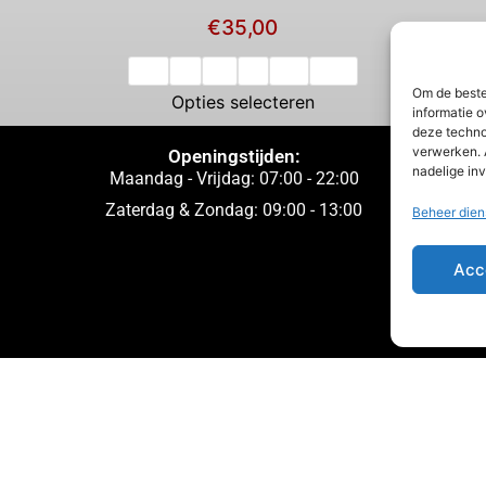
€
35,00
XS
S
M
L
XL
XXL
Om de beste
Opties selecteren
informatie o
deze techno
verwerken. 
Openingstijden:
nadelige in
Maandag - Vrijdag: 07:00 - 22:00
Zaterdag & Zondag: 09:00 - 13:00
Beheer dien
Acc
Website gemaakt & beheerd door: