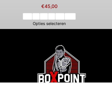
€
45,00
XS
S
M
L
XL
XXL
Opties selecteren