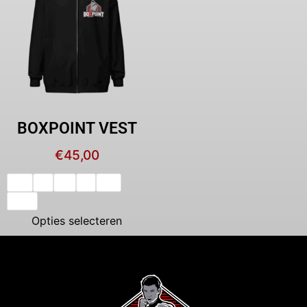
BOXPOINT VEST
€
45,00
XS
S
M
L
XL
XXL
Opties selecteren