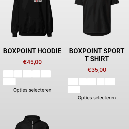
BOXPOINT HOODIE
BOXPOINT SPORT
T SHIRT
€
45,00
€
35,00
XS
S
M
L
XL
XXL
XS
S
M
L
XL
Opties selecteren
XXL
Opties selecteren