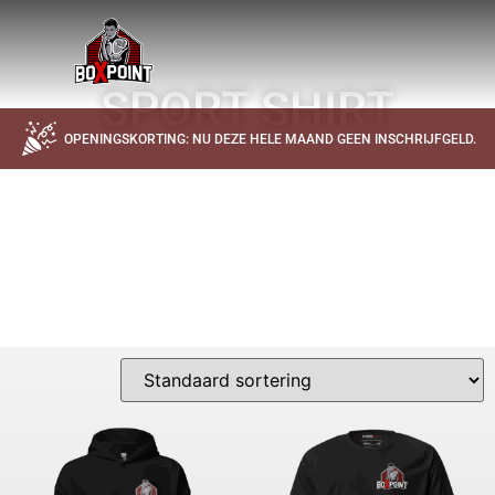
SPORT SHIRT
OPENINGSKORTING: NU DEZE HELE MAAND GEEN INSCHRIJFGELD.
DE OFFICIELE BOXPOINT SPORTKLEDING BESTEL JE HIER