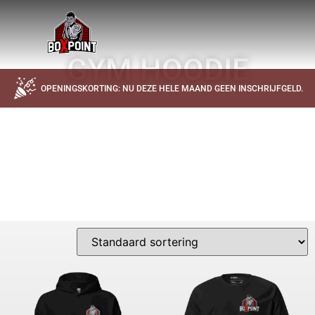
GYM HOODIE
OPENINGSKORTING: NU DEZE HELE MAAND GEEN INSCHRIJFGELD.
DE OFFICIELE BOXPOINT SPORTKLEDING BESTEL JE HIER