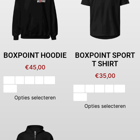
BOXPOINT HOODIE
BOXPOINT SPORT
T SHIRT
€
45,00
€
35,00
XS
S
M
L
XL
XXL
XS
S
M
L
XL
Opties selecteren
XXL
Opties selecteren