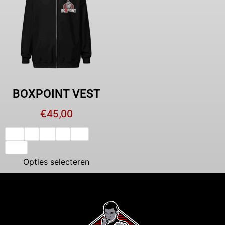
BOXPOINT VEST
€
45,00
XS
S
M
L
XL
XXL
Opties selecteren