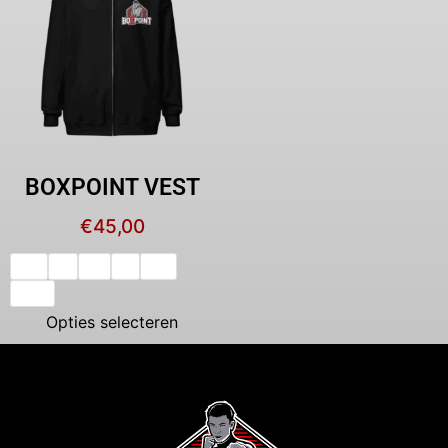
BOXPOINT VEST
€
45,00
XS
S
M
L
XL
XXL
Opties selecteren