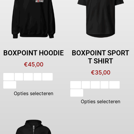
BOXPOINT HOODIE
BOXPOINT SPORT
T SHIRT
€
45,00
€
35,00
XS
S
M
L
XL
XXL
XS
S
M
L
XL
Opties selecteren
XXL
Opties selecteren