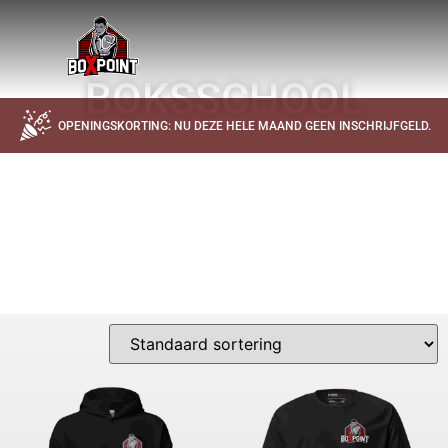
BOKSSCHOOL
OPENINGSKORTING: NU DEZE HELE MAAND GEEN INSCHRIJFGELD.
DE OFFICIELE BOXPOINT SPORTKLEDING BESTEL JE HIER